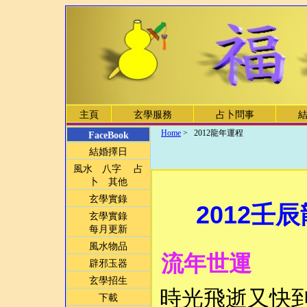
主頁
玄學服務
占卜問事
Home
> 2012龍年運程
FaceBook
結婚擇日
風水 八字 占
卜 其他
玄學實錄
2012壬辰龍
玄學實錄
每月更新
風水物品
流年世運
辟邪玉器
玄學招生
時光飛逝又快
下載