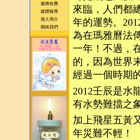
服務收費
來臨，人們都
媒體報導
個人簡介
年的運勢。20
聯絡我們
為在瑪雅曆法
一年！不過，
的，因為世界
經過一個時期
2012壬辰是
有水勢難擋之
加上飛星五黃
年災難不輕！